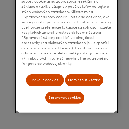
súbory cookie aj na zobrazovanie reklám na
základe aktivít a záujmov používateľov na tejto a
iných webových stránkach. Kliknutím na
"Spravovať súbory cookie" nižšie sa dozviete, aké
súbory cookie používame na tejto stránke a na aký
účel. Svoje preferencie týkajúce sa súhlasu môžete
kedykoľvek zmeniť prostredníctvom nástroja
"Spravovať súbory cookie" v dolnej časti
obrazovky (na niektorých stránkach je k dispozícii
ako odkaz namiesto tlačidla). To zahŕňa možnosť
odmietnuť niektoré alebo všetky súbory cookie, s
výnimkou tých, ktoré sú nevyhnutne potrebné na
fungovanie webovej stránky.
Povoliť cookies
Odmietnuť všetko
Spravovať cookies