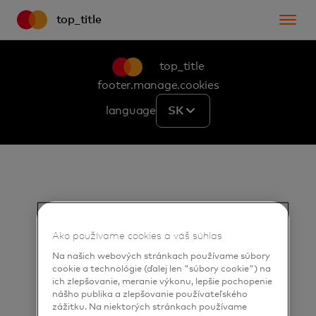
top_title
top_title
footer.manage.cookies
language
SK
Ako používame cookies a váš súhlas
Na našich webových stránkach používame súbory
cookie a technológie (ďalej len "súbory cookie") na
ich zlepšovanie, meranie výkonu, lepšie pochopenie
nášho publika a zlepšovanie používateľského
zážitku. Na niektorých stránkach používame